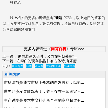
答案:A
以上相关的更多内容请点击
“
新题
”
查看，以上题目的答案为
网上收集整理仅供参考，难免有错误，还请自行斟酌，觉得好请
分享给您的好朋友们！
更多内容请进《
问答百科
》专区>>>
上一篇：
“两情若是久长时，又岂在朝朝暮暮”
...
下一篇：
在李白的现存作品中,有古体诗,有乐府
...
tag：
强国题库
新题
四人赛
答题争上游
挑战答题
相关内容
市场调节是通过市场上价格的自发波动，以影...
世界经济发展情况表明，并不存在一套固定不...
生产过剩是资本主义社会所产生的商品超过有...