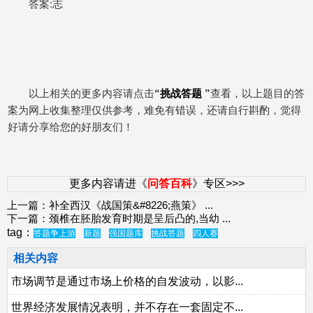
答案:志
以上相关的更多内容请点击
“
挑战答题
”
查看，以上题目的答
案为网上收集整理仅供参考，难免有错误，还请自行斟酌，觉得
好请分享给您的好朋友们！
更多内容请进《
问答百科
》专区>>>
上一篇：
补全西汉《战国策&#8226;燕策》
...
下一篇：
颈椎在胚胎发育时期是呈后凸的,当幼
...
tag：
答题争上游
新题
强国题库
挑战答题
四人赛
相关内容
市场调节是通过市场上价格的自发波动，以影...
世界经济发展情况表明，并不存在一套固定不...