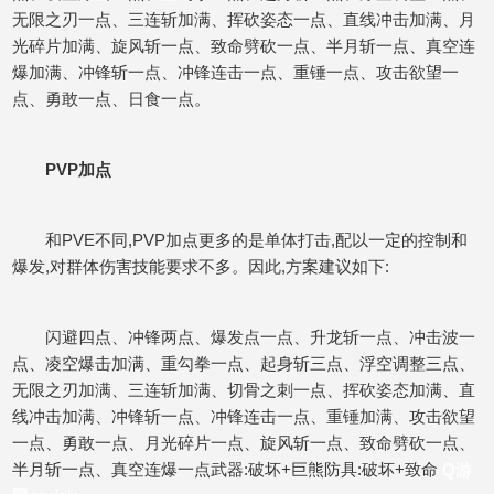
无限之刃一点、三连斩加满、挥砍姿态一点、直线冲击加满、月
光碎片加满、旋风斩一点、致命劈砍一点、半月斩一点、真空连
爆加满、冲锋斩一点、冲锋连击一点、重锤一点、攻击欲望一
点、勇敢一点、日食一点。
PVP加点
和PVE不同,PVP加点更多的是单体打击,配以一定的控制和
爆发,对群体伤害技能要求不多。因此,方案建议如下:
闪避四点、冲锋两点、爆发点一点、升龙斩一点、冲击波一
点、凌空爆击加满、重勾拳一点、起身斩三点、浮空调整三点、
无限之刃加满、三连斩加满、切骨之刺一点、挥砍姿态加满、直
线冲击加满、冲锋斩一点、冲锋连击一点、重锤加满、攻击欲望
一点、勇敢一点、月光碎片一点、旋风斩一点、致命劈砍一点、
半月斩一点、真空连爆一点武器:破坏+巨熊防具:破坏+致命
Q游