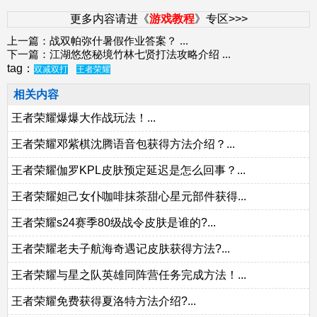
更多内容请进《
游戏教程
》专区>>>
上一篇：
战双帕弥什暑假作业答案？
...
下一篇：
江湖悠悠秘境竹林七贤打法攻略介绍
...
tag：
双减双打
王者荣耀
相关内容
王者荣耀爆爆大作战玩法！...
王者荣耀邓紫棋沈腾语音包获得方法介绍？...
王者荣耀伽罗KPL皮肤预定延迟是怎么回事？...
王者荣耀妲己女仆咖啡抹茶甜心星元部件获得...
王者荣耀s24赛季80级战令皮肤是谁的?...
王者荣耀老夫子航海奇遇记皮肤获得方法?...
王者荣耀与星之队英雄同阵营任务完成方法！...
王者荣耀免费获得夏洛特方法介绍?...