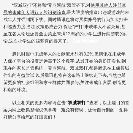
“双减双打”还将和“零点巡航”双管齐下,对
使用其他人注册账
号的未成年人进行人脸识别筛查
,最大限度的排查出违规游戏的未
成年人并强制踢下线。同时腾讯也将对买卖账号的行为加大打击
和巡查力度,各项政策形成合力,保证“严打”未成年人不留死角,甚
至在各大论坛还要全面禁止未满12周岁的小学生进行禁游戏的讨
论,这次小学生的噩梦真的要来了。
Q游网qqaiqin
腾讯财报中未成年人的贡献流水只有3.2%,但腾讯在未成年
人保护平台的投资远远高于这个数字,从最开始的身份证实名,到
现在的家长监管系统、零点巡航、双减双打,都是腾讯在未保领域
作出的有益尝试,以后腾讯也将在这条路上继续走下去,当然也希
望更多的社会组织和家长群体共同参与,关注未成年发展,创造更
和谐的环境。
以上相关的更多内容请点击
“
双减双打
”
查看，以上题目的答
案为网上收集整理仅供参考，难免有错误，还请自行斟酌，觉得
好请分享给您的好朋友们！