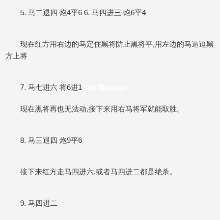
5. 马二退四 炮4平6 6. 马四进三 炮6平4
现在红方用右边的马定住黑将防止黑将平,用左边的马逼迫黑
方上将
7. 马七进六 将6进1
Q游网qqaiqin
现在黑将再也无法动,接下来用右马将军就能取胜。
8. 马三退四 炮9平6
接下来红方走马四进六,或者马四进二都是绝杀。
9. 马四进二