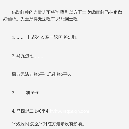
借助红帅的力量进车将军,吸引黑方下士,为后面红马挂角做
好铺垫。先走黑将无法吃车,只能回士吃
1. …… 士5退4 2. 马二退四 将5进1
3. 马九进七 ……
黑方无法走将5平4,只能将5平6.
3. …… 将5平6
4. 马四退二 炮6平4
此文来自qqaiqin.com
平炮躲闪,怎么平对红方走步没有影响。