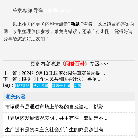
答案:核弹 导弹
Q游网qqaiqin
以上相关的更多内容请点击
“
新题
”
查看，以上题目的答案为
网上收集整理仅供参考，难免有错误，还请自行斟酌，觉得好请
分享给您的好朋友们！
更多内容请进《
问答百科
》专区>>>
上一篇：
2024年9月10日,国家公园法草案首次提
...
下一篇：
根据《中华人民共和国会计法》,各单
...
tag：
挑战答题
学习强国
答题争上游
新题
相关内容
市场调节是通过市场上价格的自发波动，以影...
世界经济发展情况表明，并不存在一套固定不...
生产过剩是资本主义社会所产生的商品超过有...