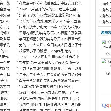
突、领
『
在发展中保障和改善民生是中国式现代化
5
.10
会发展
『
2024年7月召开的党的二十届三中全会，
6
.剪映
观念要
『
知到《形势与政策(成都工业学院)2025春
7
.剪映
》20
『
《形势与政策(北京大学)》2025春见面课
8
.剪映
测试（完
『
国家开放大学电大2025春《形势与政策》
游戏
（成都工
『
智慧树知到形势与政策2025春题库及答案
库及答案
『
学习通超星尔雅形势与政策2025春章节测
春章节测
『
党的二十大以后，全国各族人民迈上了什
党的十
『
根据邓小平的设想,1982年9月,党的十二
《原
平正式
『
1949年,中华人民共和国的成立标志着中
一个五
『
70年前,第一届全国人民代表大会第一次
实践的
『
当前世界节能和利用新能源、可再生能源
《新
史上具
『
二十届三中全会是在关键的历史节点召开
些表述
『
改革开放是我们实现高质量发展的重要引
义方向
『
“全球南方”需要秉持联合自强理念,。
建立(
『
1992年,邓小平在南方谈话中提出了＂三
会相应
『
从现实来看,国家治理是相对独立于上层
缚生产
『
我国中部各省的制造业占地区生产总值的
重要方
『
从构成要素上看,中华民族共同体只包括