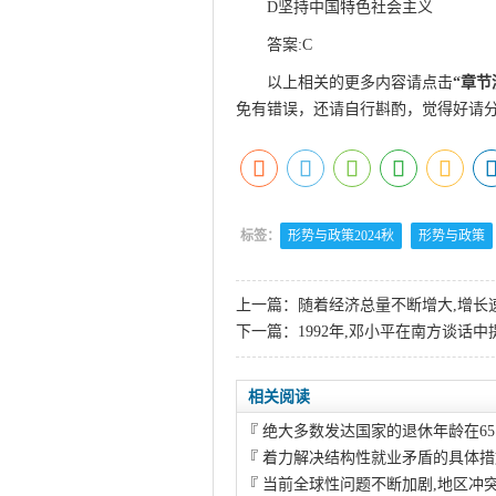
D坚持中国特色社会主义
答案:C
以上相关的更多内容请点击
“
章节
免有错误，还请自行斟酌，觉得好请
标签：
形势与政策2024秋
形势与政策
上一篇：
随着经济总量不断增大,增长
下一篇：
1992年,邓小平在南方谈话
相关阅读
『
绝大多数发达国家的退休年龄在6
『
着力解决结构性就业矛盾的具体措
『
当前全球性问题不断加剧,地区冲