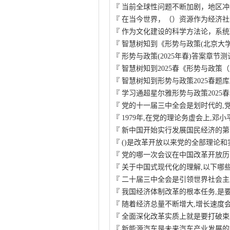
『
当前全球性问题不断加剧，地区冲
『
在当今世界，（）资源作为经济社
『
作为文化建设的科学方法论，系统
『
智慧树知到《形势与政策(北京大学)
『
形势与政策(2025年春)答案章节
『
智慧树知到2025春《形势与政策
『
智慧树知到形势与政策2025春题
『
学习通超星尔雅形势与政策2025
『
党的十一届三中全会是划时代的,
『
1979年,在党的理论务虚会上,邓小
『
新中国开始实行发展国民经济的第
『
()是改革开放以来党的全部理论和
『
党的哪一次会议在中国改革开放历
『
关于中国式现代化的理解,以下哪
『
二十届三中全会是引领世界社会主
『
我国经济体制改革的根本任务,是要
『
随着经济总量不断增大,增长速度
『
全面深化改革实质上就是要打破束
『
新能源汽车是未来汽车产业发展的