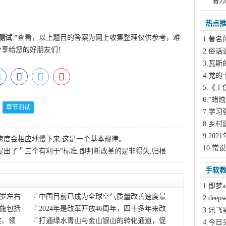
着力
热点
测试
”
查看，以上题目的答案为网上收集整理仅供参考，难
1
.著名
分享给您的好朋友们！
2
.俗话
3
.瓦斯
4
.党的
5
.《工
6
.“蜡
章节测试
7
.学习
8
.乡村
9
.20
速度会相应地慢下来,这是一个基本规律。
10
.常说
中提出了＂三个有利于”标准,即判断改革的是非得失,归根
手软
1
.即梦a
5岁左右
『
中国目前已成为全球空气质量改善速度最
2
.dee
施包括
『
2024年是改革开放46周年，四十多年来改
3
.讯飞
突、领
『
打通绿水青山与金山银山的转化通道，促
4
.今日