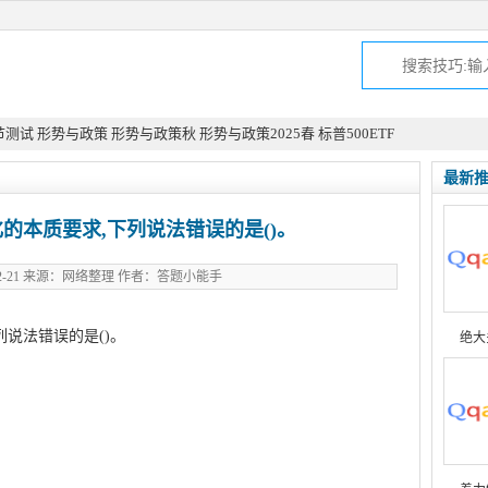
节测试
形势与政策
形势与政策秋
形势与政策2025春
标普500ETF
最新
的本质要求,下列说法错误的是()。
-12-21 来源：网络整理 作者：答题小能手
列说法错误的是()。
Q游网qqaiqin
绝大
iqin.com