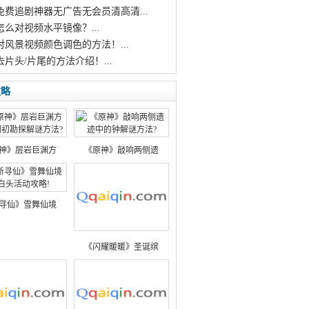
个免费追剧神器无广告无会员清高清...
怎么对视频水平镜像？...
对风景视频颜色调色的方法！...
去片头/片尾的方法介绍！...
攻略
神》层岩巨渊方
《原神》敲响两侧遗
寻仙》雪舞仙境
《闪耀暖暖》圣诞缤