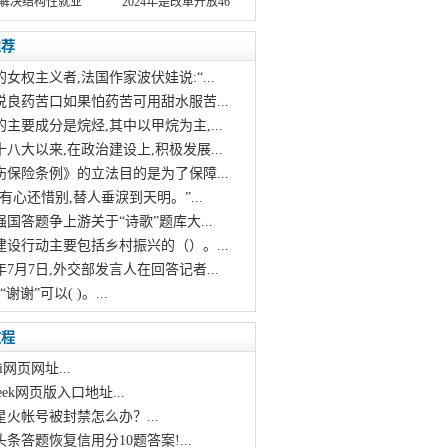
解决结构性就业
2024年是改革开放46
推荐
的女权主义者,法国作家波伏娃说:“...
说良药苦口如果怕药苦可用甜水服苦...
的主要成分是烷烃,其中以甲烷为主,...
十八大以来,在政治建设上,积极发展...
伤保险条例》的立法目的是为了保障...
烛有心还惜别,替人垂淚到天明。”...
强国答题争上游关于“诗歌”题库大...
建设行动主要包括乡村振兴的（）。...
21年7月7日,外交部发言人在回答记者...
“谢谢”可以( )。...
教程
i网页网址...
pseek网页版入口地址...
星火帐号被封禁怎么办？...
头条答题恢复信用分10题答案!...