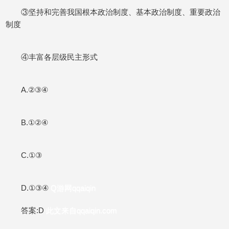
③坚持和完善我国根本政治制度、基本政治制度、重要政治
制度
④丰富各层级民主形式
A.②③④
B.①②④
C.①③
D.①③④
Q游网qqaiqin
答案:D
此文来自qqaiqin.com