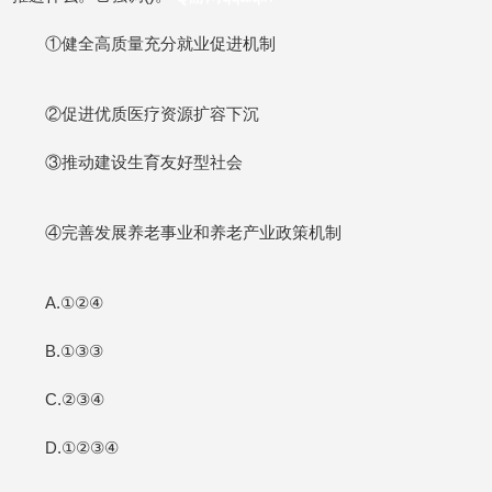
①健全高质量充分就业促进机制
②促进优质医疗资源扩容下沉
③推动建设生育友好型社会
④完善发展养老事业和养老产业政策机制
A.①②④
B.①③③
C.②③④
D.①②③④