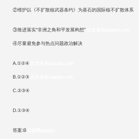
②维护以《不扩散核武器条约》为基石的国际核不扩散体系
③推进落实“非洲之角和平发展构想”
此文来自qqaiqin.com
④尽量避免参与热点问题政治解决
A.①②④
此文来自qqaiqin.com
B.①②③
此文来自qqaiqin.com
C.②③④
D.①③④
答案:B
Q游网qqaiqin