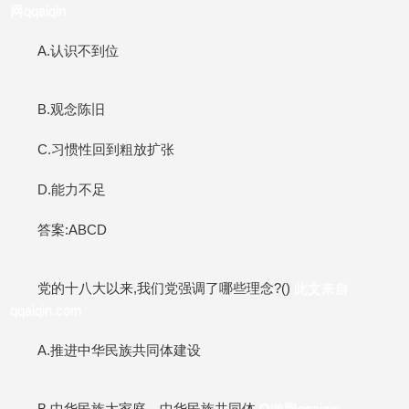
网qqaiqin
A.认识不到位
B.观念陈旧
C.习惯性回到粗放扩张
D.能力不足
答案:ABCD
党的十八大以来,我们党强调了哪些理念?()
此文来自
qqaiqin.com
A.推进中华民族共同体建设
B.中华民族大家庭、中华民族共同体
Q游网qqaiqin