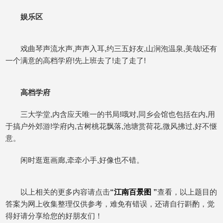
娱乐区
戏曲琴声流水声,声声入耳,约三五好友,山涧泡温泉,美哉!还有
一个满意的高档学府!先上班去了!走了走了!
高档学府
三大学堂,内含应天唯一的书局!哦对,同乡会馆也包括在内,用
于搞户外郊游!学府内,古树桃花飘落,池塘赏荷花,微风拂过,好不惬
意。
闲时逛逛画廊,牵牵小手,好像也不错。
以上相关的更多内容请点击
“
江南百景图
”
查看，以上题目的
答案为网上收集整理仅供参考，难免有错误，还请自行斟酌，觉
得好请分享给您的好朋友们！