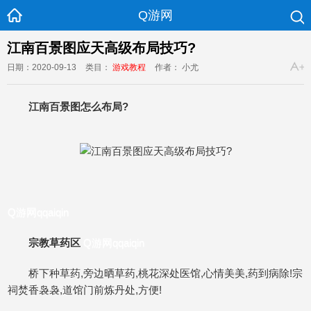
Q游网
江南百景图应天高级布局技巧?
日期：2020-09-13
类目：
游戏教程
作者： 小尤
江南百景图怎么布局?
Q游网qqaiqin
宗教草药区
Q游网qqaiqin
桥下种草药,旁边晒草药,桃花深处医馆,心情美美,药到病除!宗
祠焚香袅袅,道馆门前炼丹处,方便!