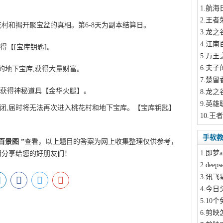
1
.航海
2
.王者
花村和揭开聚宝盆的真相。第6-8天为副本结算日。
3
.龙之
4
.江南
得【[宝库钥匙]。
5
.万王
6
.夫子
的地下宝库,获得大量财富。
7
.楚留
,获得神秘道具【金华火腿】。
此文来自qqaiqin.com
8
.龙之
9
.英雄
)关闭,届时将无法再次进入桃花村和地下宝库。【宝库钥匙】
10
.王
手软
百景图
”
查看，以上题目的答案为网上收集整理仅供参考，
1
.即梦a
请分享给您的好朋友们！
2
.dee
3
.讯飞
4
.今日
5
.10
6
.剪映