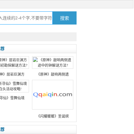
推荐
神》层岩巨渊方
《原神》敲响两侧遗
寻仙》雪舞仙境
《闪耀暖暖》圣诞缤
推荐