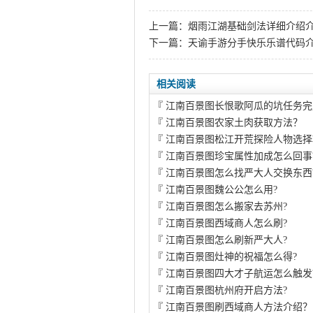
上一篇：
烟雨江湖基础剑法详细介绍
下一篇：
天谕手游分手快乐乐谱代码
相关阅读
『
江南百景图长恨歌阿瓜的坑任务完
『
江南百景图农家土肉获取方法？
『
江南百景图松江开荒探险人物选择
『
江南百景图珍宝属性加成怎么回事
『
江南百景图怎么找严大人交换东西
『
江南百景图魏公公怎么用?
『
江南百景图怎么搬家去苏州?
『
江南百景图西域商人怎么刷?
『
江南百景图怎么刷新严大人?
『
江南百景图灶神的祝福怎么得?
『
江南百景图四大才子航运怎么触发
『
江南百景图杭州府开启方法?
『
江南百景图刷西域商人方法介绍？