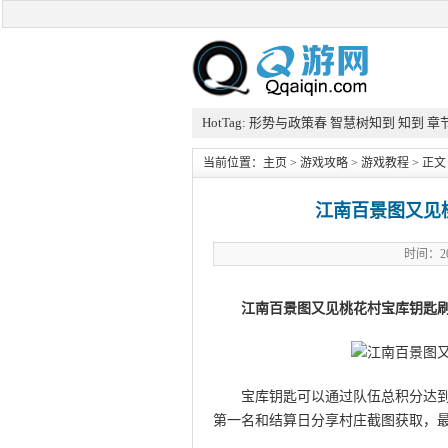
HotTag:
形势与政策春
智慧树知到
知到
章
当前位置：
主页
>
游戏攻略
>
游戏教程
> 正文
江南百景图又见
时间：20
江南百景图又见桃花村宝库钥匙刷
宝库钥匙可以通过队伍总积分达到200
第一名和结算日分享村庄截图获取，最