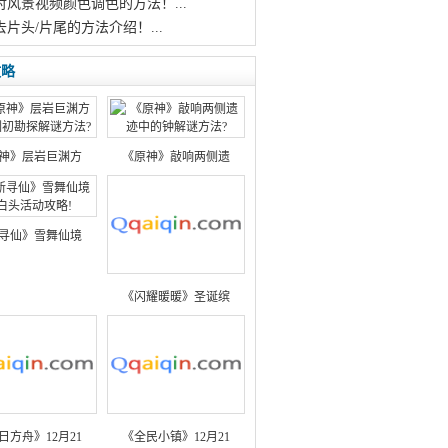
对风景视频颜色调色的方法！...
去片头/片尾的方法介绍！...
攻略
神》层岩巨渊方
《原神》敲响两侧遗
寻仙》雪舞仙境
《闪耀暖暖》圣诞缤
日方舟》12月21
《全民小镇》12月21