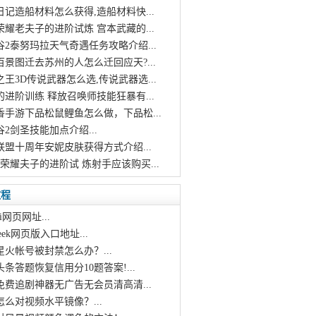
日记造船材料怎么获得,造船材料快...
荣耀老夫子的进阶试炼 宫本武藏的...
谷2泰努玛拉天气奇遇任务攻略介绍...
百景图迁去苏州的人怎么迁回应天?...
之王3D传说武器怎么选,传说武器选...
的进阶训练 释放召唤师技能狂暴有...
香手游下品松鼠鲤鱼怎么做，下品松...
谷2剑圣技能加点介绍...
联盟十周年安妮皮肤获得方式介绍...
者荣耀夫子的进阶试 炼射手应该购买...
教程
i网页网址...
pseek网页版入口地址...
星火帐号被封禁怎么办？...
头条答题恢复信用分10题答案!...
个免费追剧神器无广告无会员清高清...
怎么对视频水平镜像？...