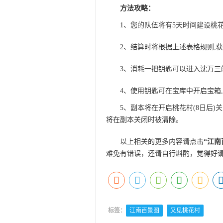
方法攻略：
Q游网qqaiqin
1、您的队伍将有5天时间建设桃
2、结算时将根据上述表格规则,获
3、消耗一把钥匙可以进入沈万三
4、使用钥匙可在宝库中开启宝箱
5、副本将在开启桃花村(8日后
将在副本关闭时被清除。
以上相关的更多内容请点击
“
江南
难免有错误，还请自行斟酌，觉得好
标签：
江南百景图
又见桃花村