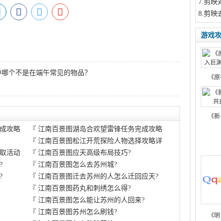
7
.剪映
8
.剪映
游戏
中哪个不是在端午常见的物品？
《原
《新
成攻略
『
江南百景图湖岛合欢望雷锋任务完成攻略
『
江南百景图松江开荒探险人物选择攻略详
取活动
『
江南百景图应天高级布局技巧?
?
『
江南百景图怎么去苏州城?
?
『
江南百景图迁去苏州的人怎么迁回应天?
『
江南百景图药丸和刺绣怎么得?
『
江南百景图怎么能让苏州的人回来?
『
江南百景图苏州怎么刷钱?
《明