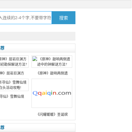
推荐
神》层岩巨渊方
《原神》敲响两侧遗
寻仙》雪舞仙境
《闪耀暖暖》圣诞缤
推荐