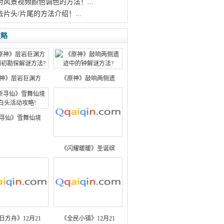
对风景视频颜色调色的方法！...
去片头/片尾的方法介绍！...
攻略
神》层岩巨渊方
《原神》敲响两侧遗
寻仙》雪舞仙境
《闪耀暖暖》圣诞缤
日方舟》12月21
《全民小镇》12月21