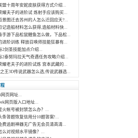
联盟十周年安妮皮肤获得方式介绍...
荣耀夫子的进阶试 炼射手应该购买...
百景图迁去苏州的人怎么迁回应天?...
日记造船材料怎么获得,造船材料快...
香手游下品松鼠鲤鱼怎么做，下品松...
的进阶训练 释放召唤师技能狂暴有...
谷2剑圣技能加点介绍...
谷2泰努玛拉天气奇遇任务攻略介绍...
荣耀老夫子的进阶试炼 宫本武藏的...
王之王3D传说武器怎么选,传说武器选...
教程
i网页网址...
pseek网页版入口地址...
星火帐号被封禁怎么办？...
头条答题恢复信用分10题答案!...
个免费追剧神器无广告无会员清高清...
怎么对视频水平镜像？...