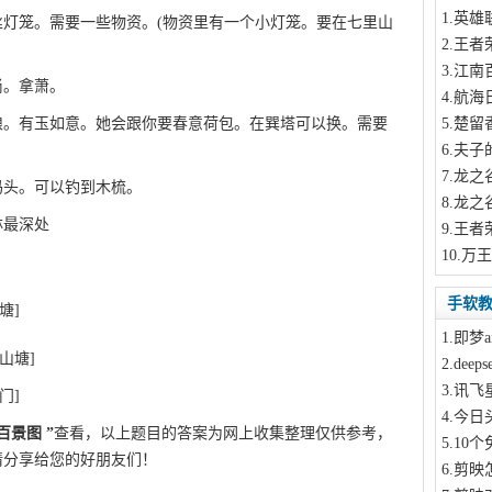
1
.英雄
灯笼。需要一些物资。(物资里有一个小灯笼。要在七里山
2
.王者
3
.江南
尚。拿萧。
4
.航海
娘。有玉如意。她会跟你要春意荷包。在巽塔可以换。需要
5
.楚留
6
.夫子
7
.龙之
码头。可以钓到木梳。
8
.龙之
林最深处
9
.王者
10
.万
手软
塘]
1
.即梦a
山塘]
Q游网qqaiqin
2
.dee
3
.讯飞
门]
4
.今日
百景图
”
查看，以上题目的答案为网上收集整理仅供参考，
5
.10
请分享给您的好朋友们！
6
.剪映