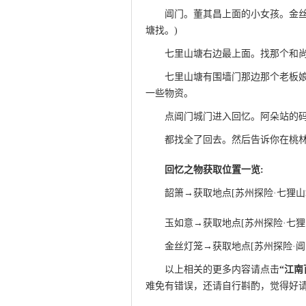
阊门。董其昌上面的小女孩。金丝
塘找。)
此文来自qqaiqin.com
七里山塘右边最上面。找那个和
七里山塘有围墙门那边那个老板
一些物资。
此文来自qqaiqin.com
点阊门城门进入回忆。阿朵站的
都找全了回去。然后告诉你在桃
回忆之物获取位置一览:
韶箫→获取地点[苏州探险·七狸山
玉如意→获取地点[苏州探险·七狸
金丝灯笼→获取地点[苏州探险·阊
以上相关的更多内容请点击
“
江南
难免有错误，还请自行斟酌，觉得好