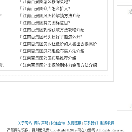
『
江南百景图怎么移除菜地?
『
江南百景图仓库怎么扩大?
?
『
江南百景图风火轮解锁方法介绍
『
江南百景图剪刀图标意思?
『
江南百景图刺绣获取方法攻略介绍
『
江南百景图码头建好了船怎么开?
『
江南百景图怎么让低阶的人搬出去换高阶
『
江南百景图辟邪雕像布局方法介绍
『
江南百景图郊区布局推荐介绍
览
『
江南百景图外出探险刷体力金币方法介绍
关于网站
|
网站声明
|
快递查询
|
友情链接
|
联系我们
|
服务收费
严禁网站镜像，否则追法责 CopyRight ©2012-现在 Q游网 All Rights Reserved.