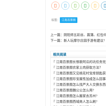
标签：
江南百景图
上一篇：
阴阳师五彩丝、菖蒲、红包
下一篇：
新人玩摩尔庄园手游有建议?
相关阅读
『
江南百景图长恨歌阿瓜的坑任务完
『
江南百景图农家土肉获取方法？
『
江南百景图又见桃花村宝库钥匙获
『
江南百景图珍宝属性加成怎么回事
『
江南百景图怎么找严大人交换东西
『
江南百景图魏公公怎么用?
『
江南百景图怎么搬家去苏州?
『
江南百景图西域商人怎么刷?