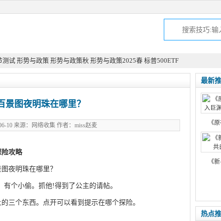
节测试
形势与政策
形势与政策秋
形势与政策2025春
标普500ETF
最新
百景图夜明珠在哪里？
《原
-06-10 来源：网络收集 作者：miss赵麦
探险攻略
此文来自qqaiqin.com
《新
Q游网qqaiqin
。有个小偷。抓他!得到了公主的请帖。
上的三个东西。点开可以看到提示在哪个探险。
Q游网
热点