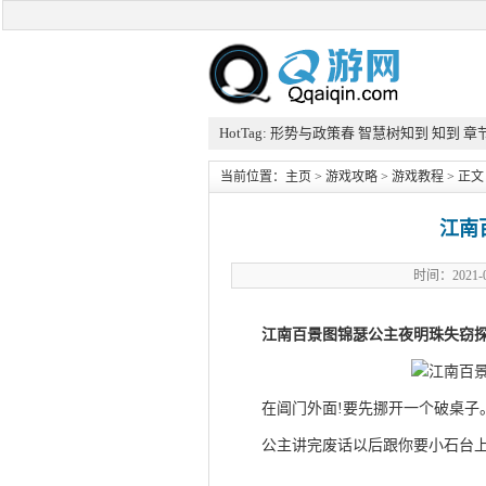
HotTag:
形势与政策春
智慧树知到
知到
章
当前位置：
主页
>
游戏攻略
>
游戏教程
> 正文
江南
时间：2021
江南百景图锦瑟公主夜明珠失窃
在阊门外面!要先挪开一个破桌子
公主讲完废话以后跟你要小石台
qqaiqin